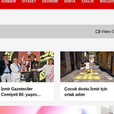
GÜNDEM
SIYASET
EKONOMI
DÜNYA
SAĞLIK
MAGAZI
izlilik İlkeleri
Video G
Meslek Fabrikası’na gitti,
İzmir’in ömrü uzatan
50’sinden sonra hayatı
pazarı: Ekopazar İzmir
değişti