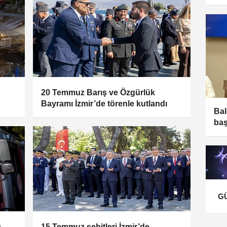
20 Temmuz Barış ve Özgürlük
Bayramı İzmir’de törenle kutlandı
Bal
baş
G
ü
15 Temmuz şehitleri İzmir’de