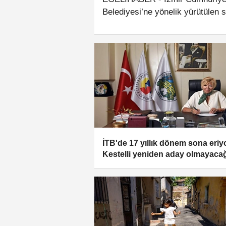
Belediyesi’ne yönelik yürütülen
Çiçek’in de aralarında bulunduğu
toplam 16 şüphelinin tespit edild
sürdüğü açıklandı.
İTB'de 17 yıllık dönem sona eriy
Kestelli yeniden aday olmayacağ
açıkladı