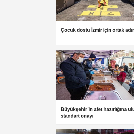
Çocuk dostu İzmir için ortak ad
Büyükşehir’in afet hazırlığına ul
standart onayı