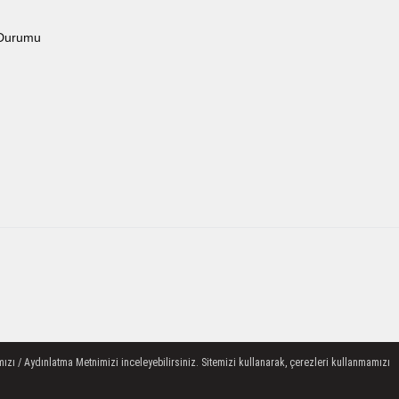
Durumu
ızı / Aydınlatma Metnimizi inceleyebilirsiniz. Sitemizi kullanarak, çerezleri kullanmamızı