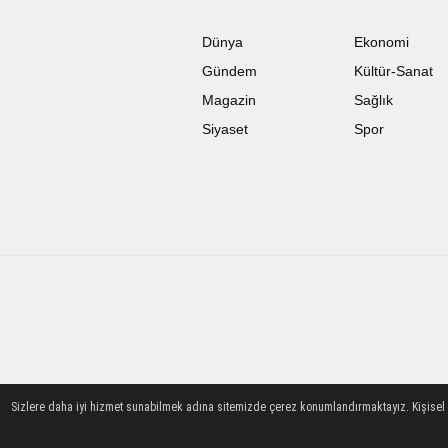
Dünya
Ekonomi
Gündem
Kültür-Sanat
Magazin
Sağlık
Siyaset
Spor
Sizlere daha iyi hizmet sunabilmek adına sitemizde çerez konumlandırmaktayız. Kişisel ver