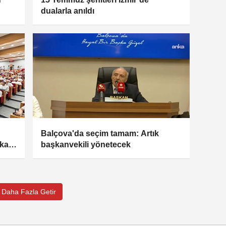
dualarla anıldı
Balçova'da seçim tamam: Artık
kara
başkanvekili yönetecek
Daha Fazla Getir