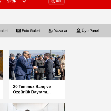
Ara
N
SPOR
aleri
Foto Galeri
Yazarlar
Üye Paneli
“Şehrin Panoları” İzmir
Şato’da hayat buldu