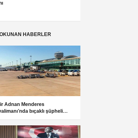
mı
 OKUNAN HABERLER
ir Adnan Menderes
alimanı’nda bıçaklı şüpheli
ği:...