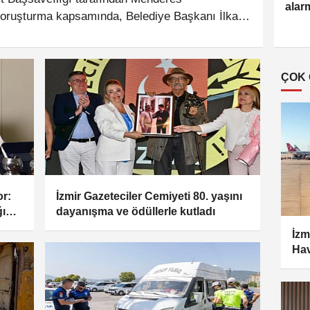
alar
 soruşturma kapsamında, Belediye Başkanı İlkay
 13 şüpheli gözaltına alındı. Soruşturmada
iği, 3 kişinin yakalanmasına yönelik çalışmaların
ÇOK
or:
İzmir Gazeteciler Cemiyeti 80. yaşını
ını
dayanışma ve ödüllerle kutladı
İzm
Hav
pani