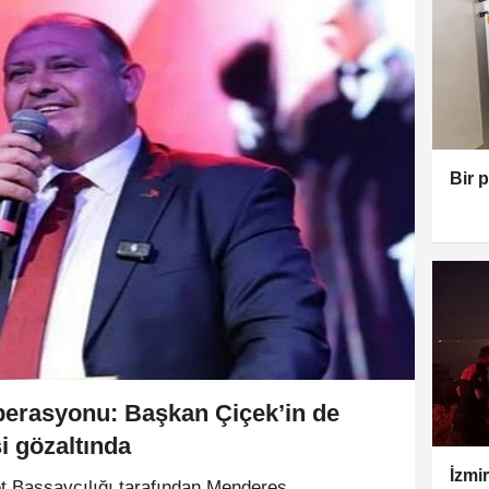
Bir 
perasyonu: Başkan Çiçek’in de
i gözaltında
İzmi
 Başsavcılığı tarafından Menderes