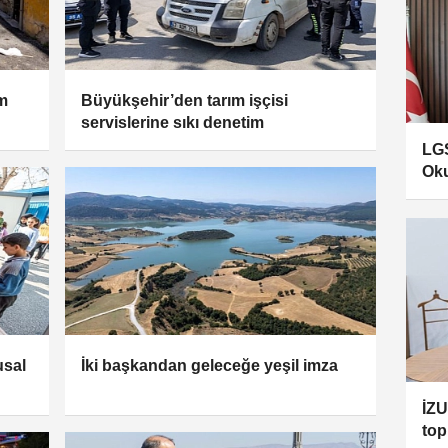
ım
Büyükşehir’den tarım işçisi
servislerine sıkı denetim
LGS
Oku
usal
İki başkandan geleceğe yeşil imza
İZU
top