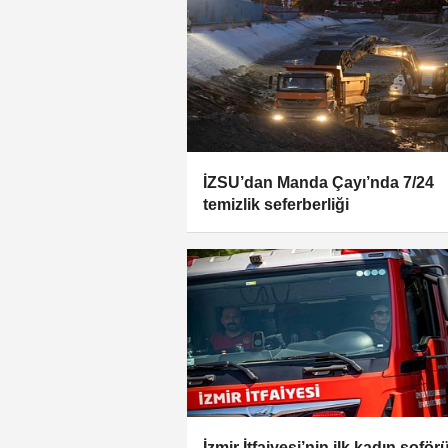
İZSU’dan Manda Çayı’nda 7/24
temizlik seferberliği
İzmir İtfaiyesi’nin ilk kadın şoför