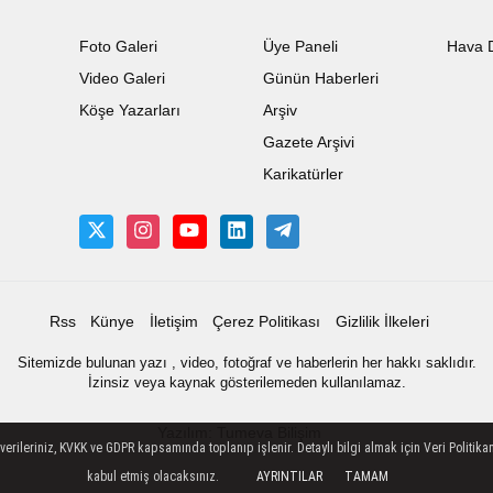
Foto Galeri
Üye Paneli
Hava 
Video Galeri
Günün Haberleri
Köşe Yazarları
Arşiv
Gazete Arşivi
Karikatürler
Rss
Künye
İletişim
Çerez Politikası
Gizlilik İlkeleri
Sitemizde bulunan yazı , video, fotoğraf ve haberlerin her hakkı saklıdır.
İzinsiz veya kaynak gösterilemeden kullanılamaz.
Yazılım: Tumeva Bilişim
ileriniz, KVKK ve GDPR kapsamında toplanıp işlenir. Detaylı bilgi almak için Veri Politikam
kabul etmiş olacaksınız.
AYRINTILAR
TAMAM