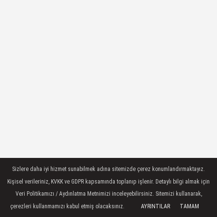
Sizlere daha iyi hizmet sunabilmek adına sitemizde çerez konumlandırmaktayız.
Kişisel verileriniz, KVKK ve GDPR kapsamında toplanıp işlenir. Detaylı bilgi almak için
Veri Politikamızı / Aydınlatma Metnimizi inceleyebilirsiniz. Sitemizi kullanarak,
çerezleri kullanmamızı kabul etmiş olacaksınız.
AYRINTILAR
TAMAM