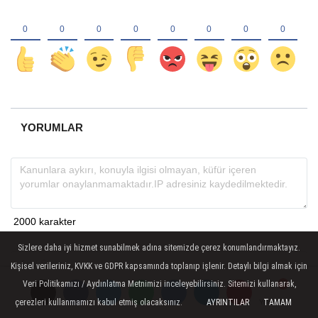
YORUMLAR
Sizlere daha iyi hizmet sunabilmek adına sitemizde çerez konumlandırmaktayız.
Kişisel verileriniz, KVKK ve GDPR kapsamında toplanıp işlenir. Detaylı bilgi almak için
Veri Politikamızı / Aydınlatma Metnimizi inceleyebilirsiniz. Sitemizi kullanarak,
Gönder
çerezleri kullanmamızı kabul etmiş olacaksınız.
AYRINTILAR
TAMAM
Yorumlar
Yorumlar