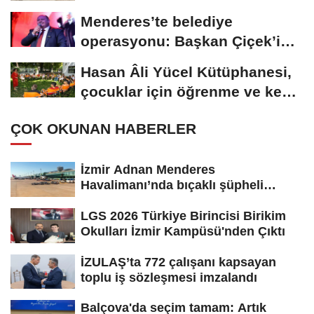
Menderes’te belediye
operasyonu: Başkan Çiçek’in
de aralarında...
Hasan Âli Yücel Kütüphanesi,
çocuklar için öğrenme ve keşif
merkezi...
ÇOK OKUNAN HABERLER
İzmir Adnan Menderes
Havalimanı’nda bıçaklı şüpheli
paniği:...
LGS 2026 Türkiye Birincisi Birikim
Okulları İzmir Kampüsü'nden Çıktı
İZULAŞ’ta 772 çalışanı kapsayan
toplu iş sözleşmesi imzalandı
Balçova'da seçim tamam: Artık