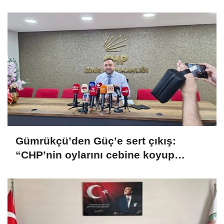
Gümrükçü’den Güç’e sert çıkış:
“CHP’nin oylarını cebine koyup
götüreceğini sandı”