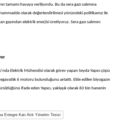
n tamamı havaya veriliyordu. Bu da sera gazı salımına
ün hammadde olarak değerlendirilmesi yönündeki politikamız ile
gazından elektrik enerjisi üretiyoruz. Sera gazı salımını
yor
nlığı’nda Elektrik Mühendisi olarak görev yapan Seyda Yapıcı çöpü
 megavatlık 6 motoru bulunduğunu anlattı. Elde edilen biyogazın
ürüldüğünü ifade eden Yapıcı, yaklaşık olarak 60 bin hanenin
a Entegre Katı Atık Yönetim Tesisi