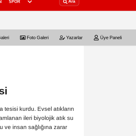
Ara
N
SPOR
aleri
Foto Galeri
Yazarlar
Üye Paneli
si
tesisi kurdu. Evsel atıkların
mlanan ileri biyolojik atık su
su ve insan sağlığına zarar