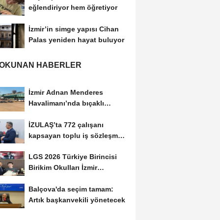
eğlendiriyor hem öğretiyor
İzmir’in simge yapısı Cihan
Palas yeniden hayat buluyor
 OKUNAN HABERLER
İzmir Adnan Menderes
Havalimanı’nda bıçaklı
şüpheli paniği:...
İZULAŞ’ta 772 çalışanı
kapsayan toplu iş sözleşmesi
imzalandı
LGS 2026 Türkiye Birincisi
Birikim Okulları İzmir
Kampüsü'nden Çıktı
Balçova'da seçim tamam:
Artık başkanvekili yönetecek