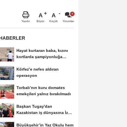
A
A
Büyüt
Küçült
Yazdır
Yorumlar
 HABERLER
Hayat kurtaran baba, kızını
kortlarda şampiyonluğa
hazırlıyor
Körfez’e nefes aldıran
operasyon
Torbalı’nın kuru domates
emekçileri yalnız bırakılmadı
Başkan Tugay'dan
Kazakistan iş dünyasına İzmir
daveti
Büyükşehir’in Yaz Okulu hem