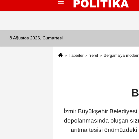
Künye
İletişim
Çerez Politikası
G
8 Ağustos 2026, Cumartesi
Haberler
Yerel
Bergama'ya modern 
B
İzmir Büyükşehir Belediyesi,
depolanmasında oluşan sızıntı
arıtma tesisi önümüzdeki g