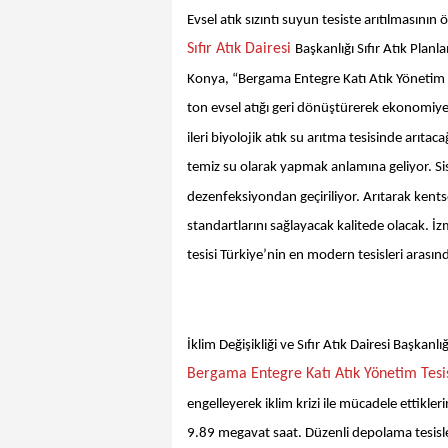
Evsel atık
sızıntı suyun tesiste arıtılmasını
Sıfır Atık Dairesi
Başkanlığı Sıfır Atık Plan
Konya, “Bergama Entegre Katı Atık Yönetim T
ton evsel atığı geri dönüştürerek ekonomiye 
ileri biyolojik atık su arıtma tesisinde arıtac
temiz su olarak yapmak anlamına geliyor. Sist
dezenfeksiyondan geçiriliyor. Arıtarak kents
standartlarını sağlayacak kalitede olacak. İ
tesisi Türkiye’nin en modern tesisleri arasınd
İklim Değişikliği ve Sıfır Atık Dairesi Başk
Bergama Entegre Katı Atık Yönetim Tesi
engelleyerek iklim krizi ile mücadele ettikler
9.89 megavat saat. Düzenli depolama tesisle