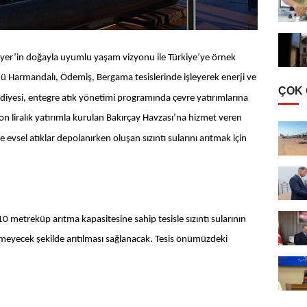
oyer’in doğayla uyumlu yaşam vizyonu ile Türkiye’ye örnek
ünü Harmandalı, Ödemiş, Bergama tesislerinde işleyerek enerji ve
ÇOK
iyesi, entegre atık yönetimi programında çevre yatırımlarına
lyon liralık yatırımla kurulan Bakırçay Havzası’na hizmet veren
evsel atıklar depolanırken oluşan sızıntı sularını arıtmak için
310 metreküp arıtma kapasitesine sahip tesisle
sızıntı sularının
rmeyecek şekilde arıtılması sağlanacak. Tesis önümüzdeki