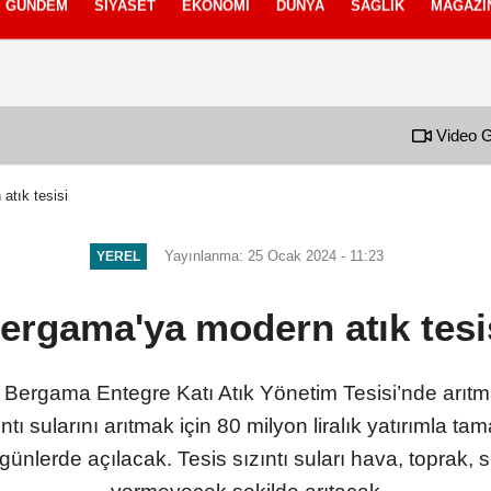
GÜNDEM
SIYASET
EKONOMI
DÜNYA
SAĞLIK
MAGAZI
izlilik İlkeleri
Video G
atık tesisi
Yayınlanma: 25 Ocak 2024 - 11:23
YEREL
ergama'ya modern atık tesi
 Bergama Entegre Katı Atık Yönetim Tesisi’nde arıtma 
 sularını arıtmak için 80 milyon liralık yatırımla tama
ünlerde açılacak. Tesis sızıntı suları hava, toprak, 