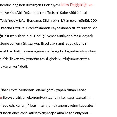
İklim Değişikliği ve
n önemine değinen Büyükşehir Belediyesi
lama ve Katı Atık Değerlendirme Tesisleri Şube Müdürü Işıl
esisi’nde Aliağa, Bergama, Dikili ve Kınık’tan gelen günlük 500
kazandırıyoruz. Evsel atıklardan kaynaklanan sızıntı sularını da
ağız. Sızıntı sularının bulunduğu yerde arıtılıyor olması ‘deşarjı’
eme verilen yük azalıyor. Evsel atık sızıntı suyu ciddi bir
el atık su hattına vereceğimiz su dere gibi doğrudan alıcı ortam
zmir’de ilk kez atık yönetim tesisi içinde kurduğumuz arıtma
a yer alıyor” dedi.
anlığı’nda Çevre Mühendisi olarak görev yapan Nihan Kahan
si
ile evsel atıkları ekonomiye kazandırırken sera gazı salımını
ini söyledi. Kahan, “Tesisimizin günlük enerji üretim kapasitesi
rinden önce evsel atıklar vahşi depolama ile toplanıyordu.