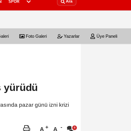
Ara
N
SPOR
aleri
Foto Galeri
Yazarlar
Üye Paneli
ş yürüdü
asında pazar günü izni krizi
A
A