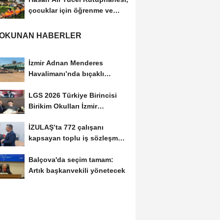
çocuklar için öğrenme ve
keşif merkezi...
 OKUNAN HABERLER
İzmir Adnan Menderes
Havalimanı’nda bıçaklı
şüpheli paniği:...
LGS 2026 Türkiye Birincisi
Birikim Okulları İzmir
Kampüsü'nden Çıktı
İZULAŞ’ta 772 çalışanı
kapsayan toplu iş sözleşmesi
imzalandı
Balçova'da seçim tamam:
Artık başkanvekili yönetecek