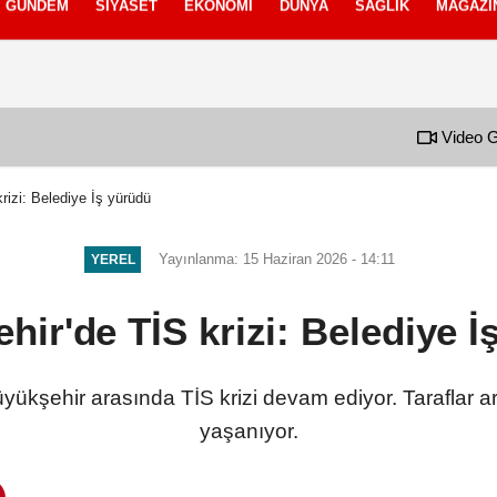
GÜNDEM
SIYASET
EKONOMI
DÜNYA
SAĞLIK
MAGAZI
izlilik İlkeleri
Video G
rizi: Belediye İş yürüdü
Yayınlanma: 15 Haziran 2026 - 14:11
YEREL
hir'de TİS krizi: Belediye İ
üyükşehir arasında TİS krizi devam ediyor. Taraflar ar
yaşanıyor.