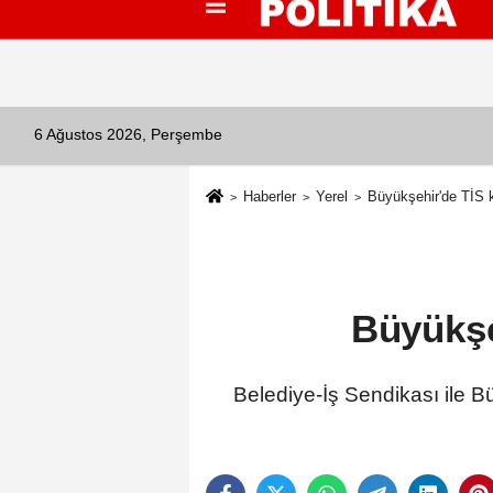
Künye
İletişim
Çerez Politikası
G
6 Ağustos 2026, Perşembe
Haberler
Yerel
Büyükşehir'de TİS k
Büyükşe
Belediye-İş Sendikası ile B