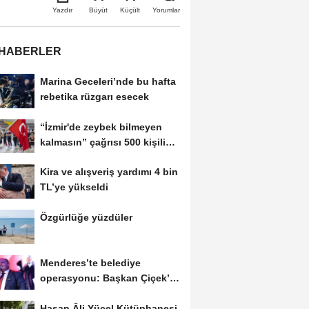
Büyüt
Küçült
Yazdır
Yorumlar
 HABERLER
Marina Geceleri’nde bu hafta
rebetika rüzgarı esecek
“İzmir'de zeybek bilmeyen
kalmasın” çağrısı 500 kişilik
topluluğa...
Kira ve alışveriş yardımı 4 bin
TL’ye yükseldi
Özgürlüğe yüzdüler
Menderes’te belediye
operasyonu: Başkan Çiçek’in
de aralarında...
Hasan Âli Yücel Kütüphanesi,