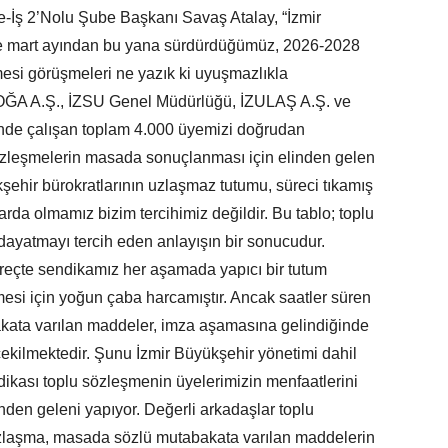
e-İş 2’Nolu Şube Başkanı Savaş Atalay, “İzmir
ile mart ayından bu yana sürdürdüğümüz, 2026-2028
si görüşmeleri ne yazık ki uyuşmazlıkla
DOĞA A.Ş., İZSU Genel Müdürlüğü, İZULAŞ A.Ş. ve
nde çalışan toplam 4.000 üyemizi doğrudan
sözleşmelerin masada sonuçlanması için elinden gelen
şehir bürokratlarının uzlaşmaz tutumu, süreci tıkamış
rda olmamız bizim tercihimiz değildir. Bu tablo; toplu
ayatmayı tercih eden anlayışın bir sonucudur.
reçte sendikamız her aşamada yapıcı bir tutum
esi için yoğun çaba harcamıştır. Ancak saatler süren
ata varılan maddeler, imza aşamasına gelindiğinde
çekilmektedir. Şunu İzmir Büyükşehir yönetimi dahil
ikası toplu sözleşmenin üyelerimizin menfaatlerini
nden geleni yapıyor. Değerli arkadaşlar toplu
 uzlaşma, masada sözlü mutabakata varılan maddelerin