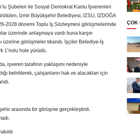
o’lu Şubeleri ile Sosyal Demokrat Kamu İşverenleri
ütülen, İzmir Büyükşehir Belediyesi, İZSU, İZDOĞA
ÇOK
26-2028 dönemi Toplu İş Sözleşmesi görüşmelerinde
lar üzerinde anlaşmaya vardı buna karşın
ı üzerine görüşmeler tıkandı. İşçiler Belediye-İş
k 1’nolu hole yürüdü.
a, işveren tarafının yaklaşımı nedeniyle
ı belirtilerek, çalışanların hak ve alacakları için
ndı.
ehir arasında bir görüşme gerçekleştirdi.
madı.
akıldı