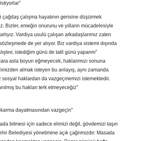
tiyorlar”
izi çağdaş çalışma hayatının gerisine düşürmek
. Bizler, emeğin onurunu ve yılların mücadelesiyle
arlıyız. Vardiya usulü çalışan arkadaşlarımız zaten
u sözleşmede de yer alıyor. Biz vardiya sistemi dışında
lıştırır, istediğim günü de tatil günü yaparım”
alara asla boyun eğmeyecek, haklarımızı sonuna
elimizden almak isteyen bu anlayış, aynı zamanda
miz sosyal haklardan da vazgeçmemizi istemektedir.
nılmış bu hakları terk etmeyeceğiz”
 çıkarma dayatmasından vazgeçin”
ada bitmesi için sadece elimizi değil, gövdemizi taşın
ehir Belediyesi yönetimine açık çağrımızdır: Masada