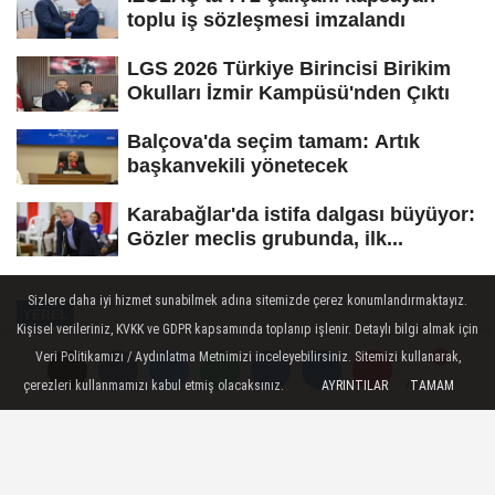
toplu iş sözleşmesi imzalandı
LGS 2026 Türkiye Birincisi Birikim
Okulları İzmir Kampüsü'nden Çıktı
Balçova'da seçim tamam: Artık
başkanvekili yönetecek
Karabağlar'da istifa dalgası büyüyor:
Gözler meclis grubunda, ilk...
Sizlere daha iyi hizmet sunabilmek adına sitemizde çerez konumlandırmaktayız.
YEREL
Kişisel verileriniz, KVKK ve GDPR kapsamında toplanıp işlenir. Detaylı bilgi almak için
Yayınlanma: 21 Aralık 2023 - 11:34
Veri Politikamızı / Aydınlatma Metnimizi inceleyebilirsiniz. Sitemizi kullanarak,
çerezleri kullanmamızı kabul etmiş olacaksınız.
AYRINTILAR
TAMAM
Yorumlar
Yorumlar
Cittaslow Programı İzmir'e ödül
getirdi