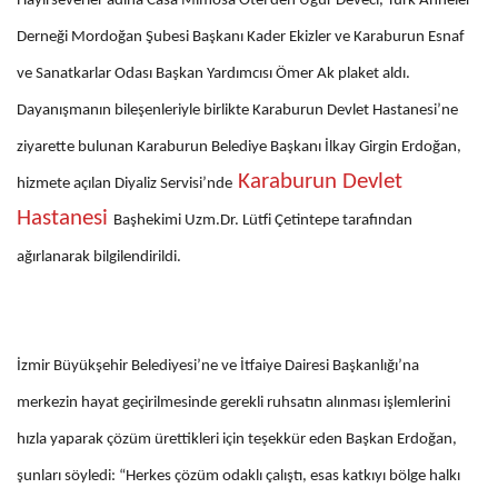
Hayırseverler adına Casa Mimosa Otel’den Uğur Deveci, Türk Anneler
Derneği Mordoğan Şubesi Başkanı Kader Ekizler ve Karaburun Esnaf
ve Sanatkarlar Odası Başkan Yardımcısı Ömer Ak plaket aldı.
Dayanışmanın bileşenleriyle birlikte Karaburun Devlet Hastanesi’ne
ziyarette bulunan Karaburun Belediye Başkanı İlkay Girgin Erdoğan,
Karaburun Devlet
hizmete açılan Diyaliz Servisi’nde
Hastanesi
Başhekimi Uzm.Dr. Lütfi Çetintepe tarafından
ağırlanarak bilgilendirildi.
İzmir Büyükşehir Belediyesi’ne ve İtfaiye Dairesi Başkanlığı’na
merkezin hayat geçirilmesinde gerekli ruhsatın alınması işlemlerini
hızla yaparak çözüm ürettikleri için teşekkür eden Başkan Erdoğan,
şunları söyledi: “Herkes çözüm odaklı çalıştı, esas katkıyı bölge halkı