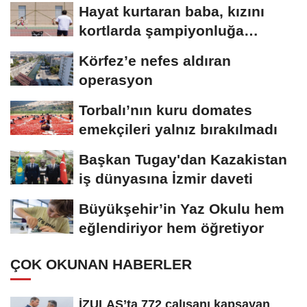
Hayat kurtaran baba, kızını
kortlarda şampiyonluğa
hazırlıyor
Körfez’e nefes aldıran
operasyon
Torbalı’nın kuru domates
emekçileri yalnız bırakılmadı
Başkan Tugay'dan Kazakistan
iş dünyasına İzmir daveti
Büyükşehir’in Yaz Okulu hem
eğlendiriyor hem öğretiyor
ÇOK OKUNAN HABERLER
İZULAŞ’ta 772 çalışanı kapsayan