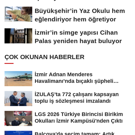
Büyükşehir’in Yaz Okulu hem
eğlendiriyor hem öğretiyor
İzmir’in simge yapısı Cihan
Palas yeniden hayat buluyor
ÇOK OKUNAN HABERLER
İzmir Adnan Menderes
Havalimanı’nda bıçaklı şüpheli
paniği:...
İZULAŞ’ta 772 çalışanı kapsayan
toplu iş sözleşmesi imzalandı
LGS 2026 Türkiye Birincisi Birikim
Okulları İzmir Kampüsü'nden Çıktı
Balçova'da seçim tamam: Artık