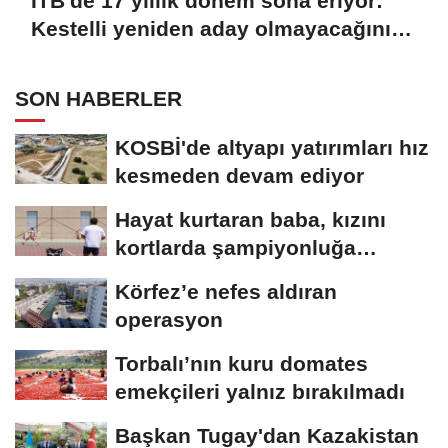
İTB'de 17 yıllık dönem sona eriyor:
Kestelli yeniden aday olmayacağını
açıkladı
SON HABERLER
KOSBİ'de altyapı yatırımları hız
kesmeden devam ediyor
Hayat kurtaran baba, kızını
kortlarda şampiyonluğa
hazırlıyor
Körfez’e nefes aldıran
operasyon
Torbalı’nın kuru domates
emekçileri yalnız bırakılmadı
Başkan Tugay'dan Kazakistan