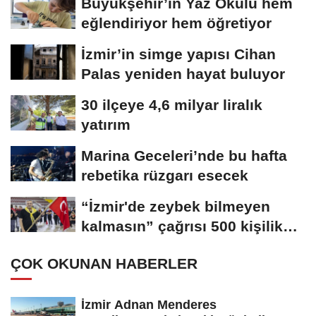
Büyükşehir’in Yaz Okulu hem
eğlendiriyor hem öğretiyor
İzmir’in simge yapısı Cihan
Palas yeniden hayat buluyor
30 ilçeye 4,6 milyar liralık
yatırım
Marina Geceleri’nde bu hafta
rebetika rüzgarı esecek
“İzmir'de zeybek bilmeyen
kalmasın” çağrısı 500 kişilik
topluluğa...
ÇOK OKUNAN HABERLER
İzmir Adnan Menderes