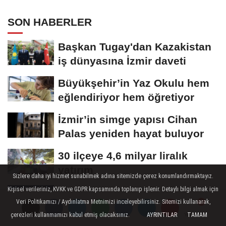
merkezi oldu
SON HABERLER
Başkan Tugay'dan Kazakistan
iş dünyasına İzmir daveti
Büyükşehir’in Yaz Okulu hem
eğlendiriyor hem öğretiyor
İzmir’in simge yapısı Cihan
Palas yeniden hayat buluyor
30 ilçeye 4,6 milyar liralık
yatırım
Sizlere daha iyi hizmet sunabilmek adına sitemizde çerez konumlandırmaktayız.
Kişisel verileriniz, KVKK ve GDPR kapsamında toplanıp işlenir. Detaylı bilgi almak için
Marina Geceleri’nde bu hafta
Veri Politikamızı / Aydınlatma Metnimizi inceleyebilirsiniz. Sitemizi kullanarak,
rebetika rüzgarı esecek
çerezleri kullanmamızı kabul etmiş olacaksınız.
AYRINTILAR
TAMAM
Yorumlar
Yorumlar