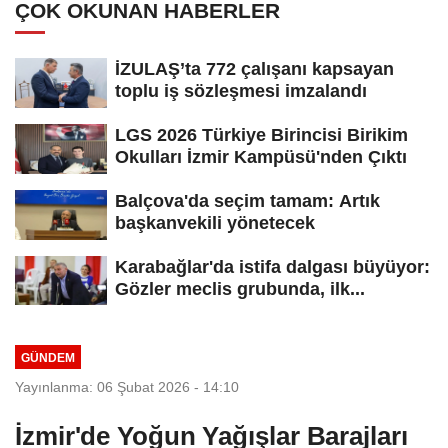
ÇOK OKUNAN HABERLER
İZULAŞ’ta 772 çalışanı kapsayan
toplu iş sözleşmesi imzalandı
LGS 2026 Türkiye Birincisi Birikim
Okulları İzmir Kampüsü'nden Çıktı
Balçova'da seçim tamam: Artık
başkanvekili yönetecek
Karabağlar'da istifa dalgası büyüyor:
Gözler meclis grubunda, ilk...
GÜNDEM
Yayınlanma: 06 Şubat 2026 - 14:10
İzmir'de Yoğun Yağışlar Barajları